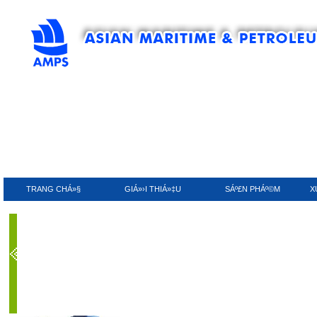
TRANG CHÁ»§
GIÁ»›I THIÁ»‡U
SÁº£N PHÁº©M
X