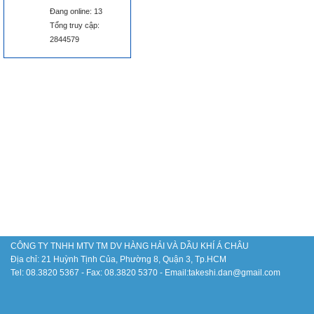
Đang online: 13
Tổng truy cập:
2844579
Má»n chá»‘ng chÃ¡y (FIRE
BLANKET KOYO-081)
Thiáº¿t bá»‹ khoan dáº§u
khÃ­ OCTG
CÔNG TY TNHH MTV TM DV HÀNG HẢI VÀ DẦU KHÍ Á CHÂU
Địa chỉ: 21 Huỳnh Tịnh Của, Phường 8, Quận 3, Tp.HCM
Há»‡ thá»‘ng Ä‘iá»u khiá»ƒn
Tel: 08.3820 5367 - Fax: 08.3820 5370 - Email:takeshi.dan@gmail.com
lÃ² nung