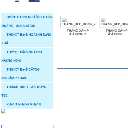
DANH MỤC SẢN PHẨM
SẢN PHẨM
THIáº¾T Bá»Š CÃ”NG NG
BOÌ£C CAÌCH NHIÃŠÌ£T HAÌ€N
QUÃ”ÌC - INSULATION
THANG XÁº¿P
THANG XÁº¿P
NON-METALLIC MAG-
Ä‘Á»©NG 2
Ä‘Á»©NG 1
THIáº¾T Bá»Š NGÃ€NH Dáº¦U
DRIVE CENTRIFUGAL
PUMPS
KHÃ
THIáº¾T Bá»Š NGÃ€NH
HÃ€NG Háº¢I
THIáº¾T Bá»Š CÃ”NG
Cá»­a cho ngÃ nh hÃ ng
NGHIá»†P KHAÌC
háº£i
THIÃŠÌT BIÌ£ Y TÃŠÌ KOYO-
TEC
XUáº¤T NHáº¬P KHáº¨U
Van BÆ°á»›m
THỐNG KÊ TRUY CẬP