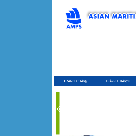
TRANG CHÁ»§
GIÁ»›I THIÁ»‡U