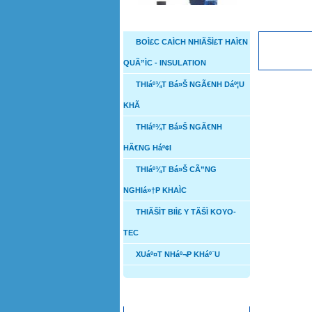
DANH MỤC SẢN PHẨM
SẢN PHẨ
BOÌ£C CAÌCH NHIÃŠÌ£T HAÌ€N
QUÃ”ÌC - INSULATION
NON-METALLIC MAG-
THIáº¾T Bá»Š NGÃ€NH Dáº¦U
DRIVE CENTRIFUGAL
PUMPS
KHÃ
THIáº¾T Bá»Š NGÃ€NH
HÃ€NG Háº¢I
THIáº¾T Bá»Š CÃ”NG
Cá»­a cho ngÃ nh hÃ ng
NGHIá»†P KHAÌC
háº£i
THIÃŠÌT BIÌ£ Y TÃŠÌ KOYO-
TEC
XUáº¤T NHáº¬P KHáº¨U
Van BÆ°á»›m
THỐNG KÊ TRUY CẬP