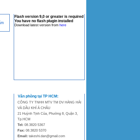
VIDEO CLIP
Flash version 9,0 or greater is required
You have no flash plugin installed
ẩm
Download latest version from
here
THÔNG TIN LIÊN HỆ
Văn phòng tại TP HCM:
CÔNG TY TNHH MTV TM DV HÀNG HẢI
VÀ DẦU KHÍ Á CHÂU
21 Huỳnh Tịnh Của, Phường 8, Quận 3,
Tp.HCM
Tel:
08.3820 5367
Fax:
08.3820 5370
Email:
takeshi.dan@gmail.com