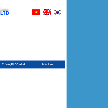
TUYÁ»ƑN DÁ»¥NG
LIÃªN HÁ»‡