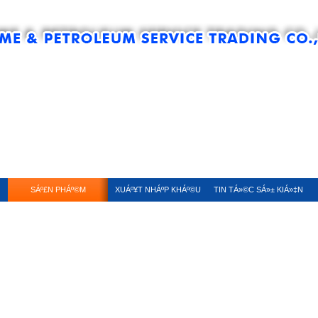
SÁº£N PHÁº©M
XUÁº¥T NHÁº­P KHÁº©U
TIN TÁ»©C SÁ»± KIÁ»‡N