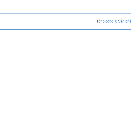
M
XUáº¤T NHáº¬P KHáº¨U
KhoÃ¡ng sáº£n
Tổng công: 0 Sản ph