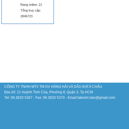
Má»n chá»‘ng chÃ¡y (FIRE
Đang online: 21
BLANKET KOYO-081)
Tổng truy cập:
2846723
Thiáº¿t bá»‹ khoan dáº§u
khÃ­ OCTG
CÔNG TY TNHH MTV TM DV HÀNG HẢI VÀ DẦU KHÍ Á CHÂU
Há»‡ thá»‘ng Ä‘iá»u khiá»ƒn
Địa chỉ: 21 Huỳnh Tịnh Của, Phường 8, Quận 3, Tp.HCM
lÃ² nung
Tel: 08.3820 5367 - Fax: 08.3820 5370 - Email:takeshi.dan@gmail.com
NÃ´ng sáº£n