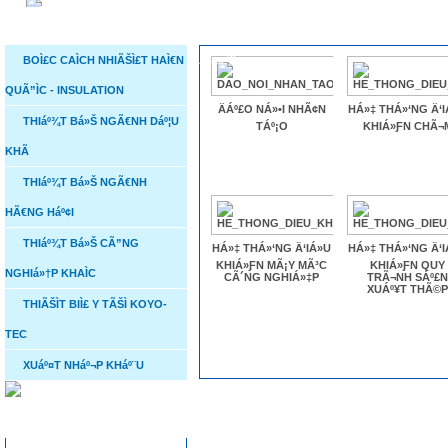
DANH MỤC SẢN PHẨM
SẢN PHẨM
THIáº¾T Bá»Š NGÃ€NH D
NON-METALLIC MAG-
Ä‘á»™ng
BOÌ£C CAÌCH NHIÃŠÌ£T HAÌ€N
DRIVE CENTRIFUGAL
PUMPS
QUÃ”ÌC - INSULATION
ÄÁº£O NÁ»•I NHÃ¢N
HÁ»‡ THÁ»‘NG Ä‘I
THIáº¾T Bá»Š NGÃ€NH Dáº¦U
TÁº¡O
KHIÁ»ƑN CHÃ¬
KHÃ
Cá»­a cho ngÃ nh hÃ ng
THIáº¾T Bá»Š NGÃ€NH
háº£i
HÃ€NG Háº¢I
THIáº¾T Bá»Š CÃ”NG
HÁ»‡ THÁ»‘NG Ä‘IÁ»U
HÁ»‡ THÁ»‘NG Ä‘I
KHIÁ»ƑN MÃ¡Y MÃ³C
KHIÁ»ƑN QUY
NGHIá»†P KHAÌC
CÃ´NG NGHIÁ»‡P
TRÃ¬NH SÁº£
XUÁº¥T THÃ©
THIÃŠÌT BIÌ£ Y TÃŠÌ KOYO-
TEC
XUáº¤T NHáº¬P KHáº¨U
Van BÆ°á»›m
THỐNG KÊ TRUY CẬP