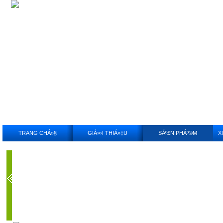
TRANG CHÁ»§
GIÁ»›I THIÁ»‡U
SÁº£N PHÁº©M
X